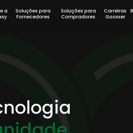
e a
Soluções para
Soluções para
Carreiras
xxy
Fornecedores
Compradores
Gooxxer
cnologia
unidade