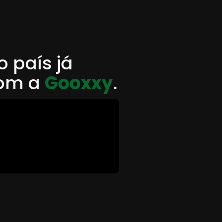
 país já
com a
Gooxxy
.