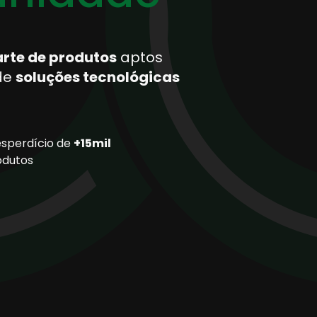
arte de produtos
aptos
de
soluções tecnológicas
esperdício de
+15mil
odutos