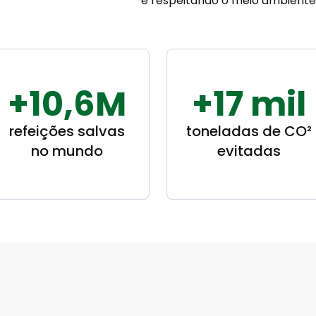
e respeitando o meio ambiente
+10,6M
+17 mil
refeições salvas
toneladas de CO²
no mundo
evitadas