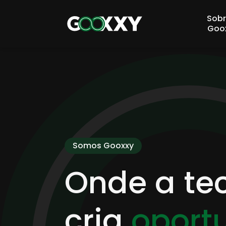
Sobr
Goo
Somos Gooxxy
Onde a te
cria
oport