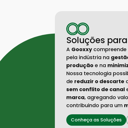
Soluções para
A
Gooxxy
compreende o
pela indústria na
gestã
produção
e na
minimi
Nossa tecnologia possib
de
reduzir o descarte
d
sem conflito de canal
marca
, agregando val
contribuindo para um
m
Conheça as Soluções